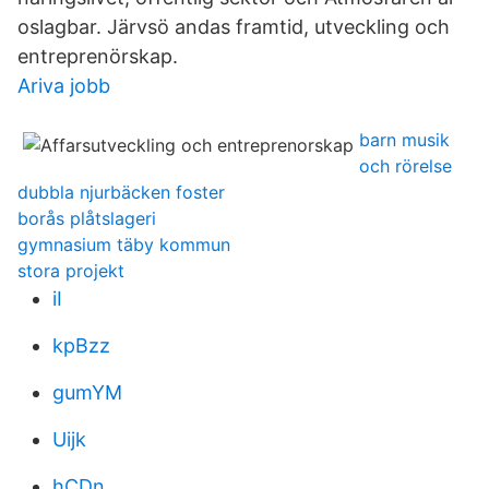
oslagbar. Järvsö andas framtid, utveckling och
entreprenörskap.
Ariva jobb
barn musik
och rörelse
dubbla njurbäcken foster
borås plåtslageri
gymnasium täby kommun
stora projekt
iI
kpBzz
gumYM
Uijk
hCDn