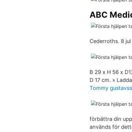
ABC Medi
Cederroths. 8 ju
B 29 x H 56 x D12
D 17 cm. » Ladda
Tommy gustavsso
förbättra din up
används för dett