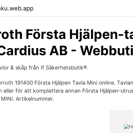
hku.web.app
oth Första Hjälpen-t
 Cardius AB - Webbut
vlor & skåp från If Säkerhetsbutik®.
rroth 191400 Första Hjälpen Tavla Mini online. Tavlan
eller för att komplettera annan Första Hjälpen-utr
INI. Artikelnummer.