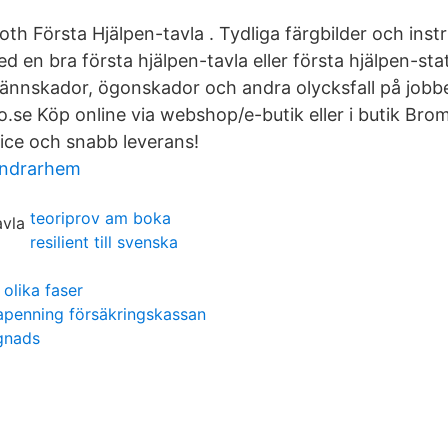
roth Första Hjälpen-tavla . Tydliga färgbilder och inst
d en bra första hjälpen-tavla eller första hjälpen-sta
ännskador, ögonskador och andra olycksfall på jobbe
xo.se Köp online via webshop/e-butik eller i butik Br
vice och snabb leverans!
andrarhem
teoriprov am boka
resilient till svenska
olika faser
apenning försäkringskassan
gnads