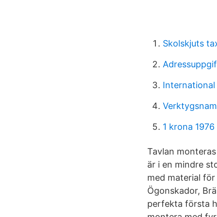
Skolskjuts tax
Adressuppgif
International
Verktygsnamn
1 krona 1976
Tavlan monteras 
är i en mindre st
med material för
Ögonskador, Brän
perfekta första 
montera med fyra