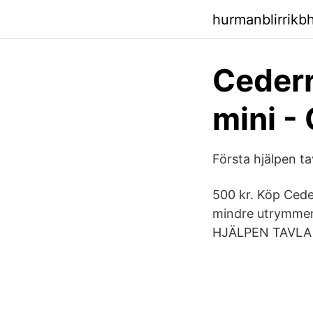
hurmanblirrikb
Cederr
mini -
Första hjälpen ta
500 kr. Köp Cede
mindre utrymmen 
HJÄLPEN TAVLA M