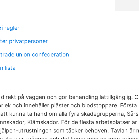
i regler
ter privatpersoner
 trade union confederation
 lista
direkt på väggen och gör behandling lättillgänglig. C
orlek och innehåller plåster och blodstoppare. Första 
 att kunna ta hand om alla fyra skadegrupperna, Sårs
nskador, Klämskador. För de flesta arbetsplatser är
hjälpen-utrustningen som täcker behoven. Tavlan är 
 skruvar i väggen och det ligger med en monterings