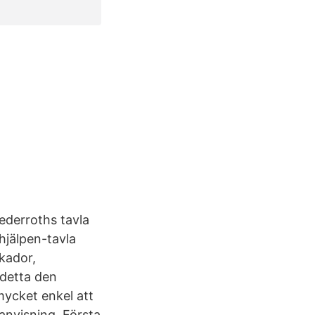
ederroths tavla
hjälpen-tavla
kador,
 detta den
mycket enkel att
anvisning. Första