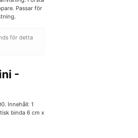
pare. Passar för
tning.
ds för detta
ni -
. Innehåll: 1
tisk binda 6 cm x