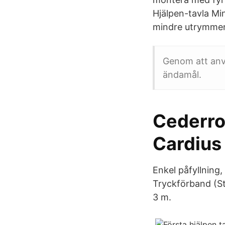
Hjälpen-tavla Mi
mindre utrymmen 
Genom att anv
ändamål.
Cederrot
Cardius
Enkel påfyllning,
Tryckförband (St
3 m.