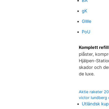
BA
gK
GWe
PoU
Komplett refil
plåster, kompr
Hjälpen-Station
skador och des
de luxe.
Aktie raketer 2
victor lundberg
Utländsk kup