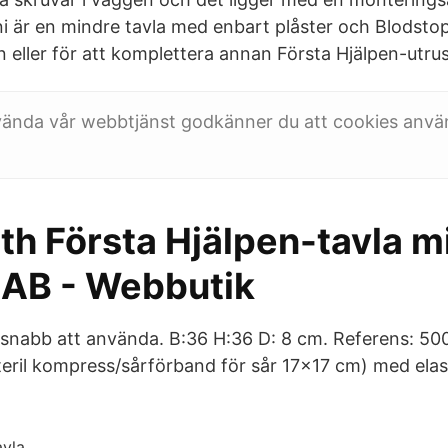
ni är en mindre tavla med enbart plåster och Blodstop
eller för att komplettera annan Första Hjälpen-utrus
ända vår webbtjänst godkänner du att cookies använ
h Första Hjälpen-tavla mi
 AB - Webbutik
 snabb att använda. B:36 H:36 D: 8 cm. Referens: 5000
eril kompress/sårförband för sår 17×17 cm) med elas