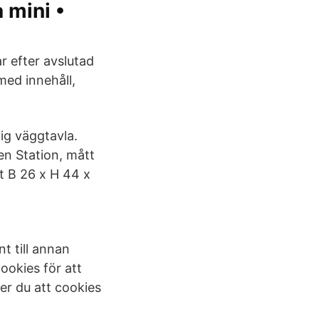
 mini •
r efter avslutad
med innehåll,
ig väggtavla.
en Station, mått
tt B 26 x H 44 x
t till annan
ookies för att
er du att cookies