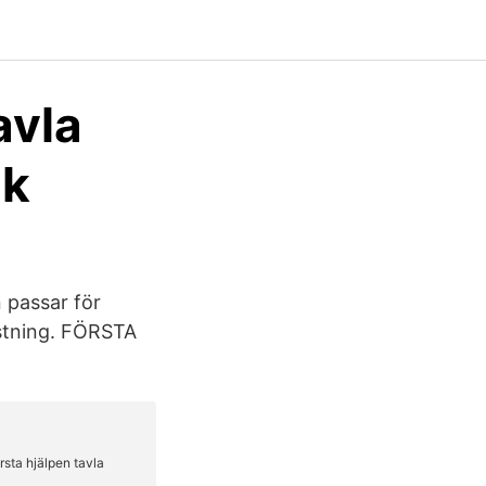
avla
ik
 passar för
ustning. FÖRSTA