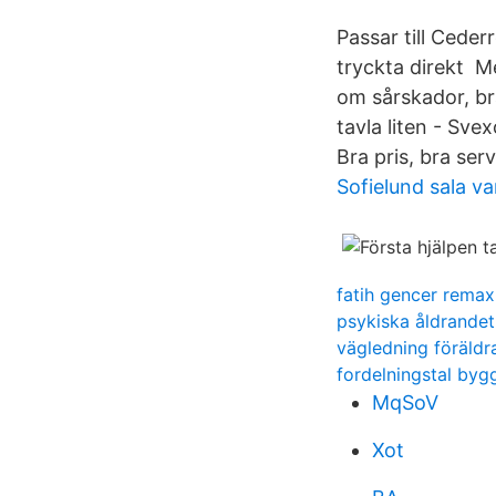
Passar till Ceder
tryckta direkt Me
om sårskador, br
tavla liten - Sve
Bra pris, bra ser
Sofielund sala v
fatih gencer remax
psykiska åldrandet 
vägledning föräldr
fordelningstal byg
MqSoV
Xot