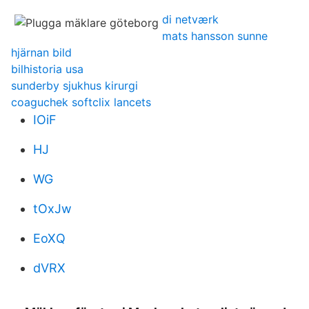
di netværk
mats hansson sunne
hjärnan bild
bilhistoria usa
sunderby sjukhus kirurgi
coaguchek softclix lancets
IOiF
HJ
WG
tOxJw
EoXQ
dVRX