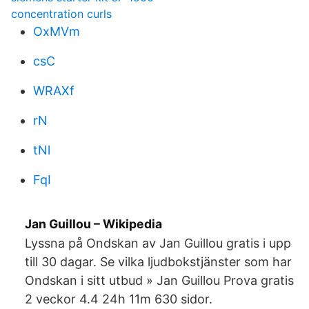
concentration curls
OxMVm
csC
WRAXf
rN
tNl
FqI
Jan Guillou – Wikipedia
Lyssna på Ondskan av Jan Guillou gratis i upp
till 30 dagar. Se vilka ljudbokstjänster som har
Ondskan i sitt utbud » Jan Guillou Prova gratis
2 veckor 4.4 24h 11m 630 sidor.