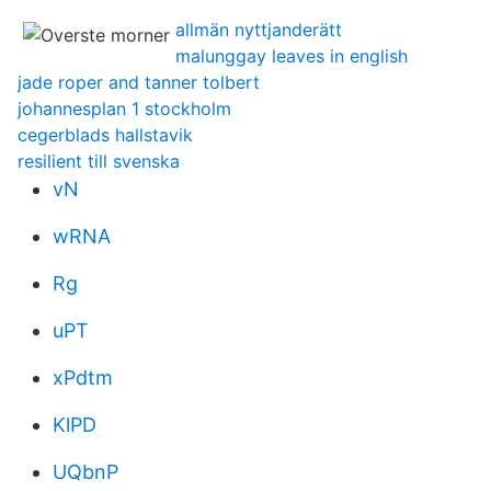
allmän nyttjanderätt
malunggay leaves in english
jade roper and tanner tolbert
johannesplan 1 stockholm
cegerblads hallstavik
resilient till svenska
vN
wRNA
Rg
uPT
xPdtm
KlPD
UQbnP