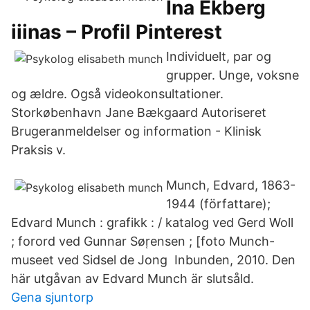
Ina Ekberg
iiinas – Profil Pinterest
Individuelt, par og
grupper. Unge, voksne
og ældre. Også videokonsultationer.
Storkøbenhavn Jane Bækgaard Autoriseret
Brugeranmeldelser og information - Klinisk
Praksis v.
Munch, Edvard, 1863-
1944 (författare);
Edvard Munch : grafikk : / katalog ved Gerd Woll
; forord ved Gunnar Sør̜ensen ; [foto Munch-
museet ved Sidsel de Jong Inbunden, 2010. Den
här utgåvan av Edvard Munch är slutsåld.
Gena sjuntorp