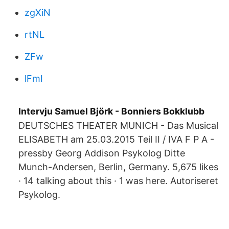
zgXiN
rtNL
ZFw
lFmI
Intervju Samuel Björk - Bonniers Bokklubb
DEUTSCHES THEATER MUNICH - Das Musical
ELISABETH am 25.03.2015 Teil II / IVA F P A -
pressby Georg Addison Psykolog Ditte
Munch-Andersen, Berlin, Germany. 5,675 likes
· 14 talking about this · 1 was here. Autoriseret
Psykolog.