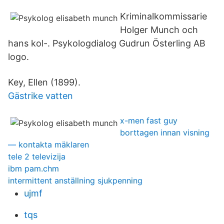
Kriminalkommissarie
Holger Munch och
hans kol-. Psykologdialog Gudrun Österling AB
logo.
Key, Ellen (1899).
Gästrike vatten
x-men fast guy
borttagen innan visning
— kontakta mäklaren
tele 2 televizija
ibm pam.chm
intermittent anställning sjukpenning
ujmf
tqs