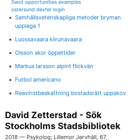
Swot opportunities examples
ostersund dexter login
Samhällsvetenskapliga metoder bryman
upplaga 1
Luossavaara kiirunavaara
Olsson skor öppettider
Markus larsson alpint flickvän
Futbol americano
Reavinstbeskattning bostadsrätt uppskov
David Zetterstad - Sök
Stockholms Stadsbibliotek
2018 — Psykolog; Lillemor Jervhäll, 67,